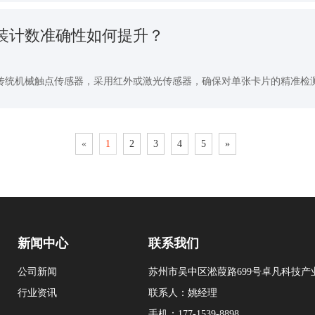
装计数准确性如何提升？
统机械触点传感器，采用红外或激光传感器，确保对单张卡片的精准检测（
«
1
2
3
4
5
»
新闻中心
联系我们
公司新闻
苏州市吴中区淞葭路699号卓凡科技产
行业资讯
联系人：姚经理
手机：177-1539-8898