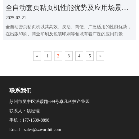
全自动套页粘页机性能优势及应用场景解
析
2025-02-21
全自动套页粘页机以其高效、灵活、简便、广泛适用的性能优势，
在出版印刷、商业印刷及包装印刷等领域有着广泛的应用前景
«
1
2
3
4
5
»
联系我们
苏州市吴中区淞葭路699号卓凡科技产业园
联系人：姚经理
手机：177-1539-8898
Email：sales@szworthit.com