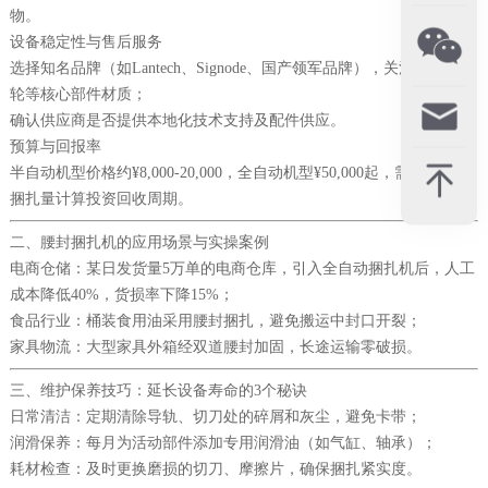
物。
设备稳定性与售后服务
选择知名品牌（如Lantech、Signode、国产领军品牌），关注电机、齿
轮等核心部件材质；
确认供应商是否提供本地化技术支持及配件供应。
预算与回报率
半自动机型价格约¥8,000-20,000，全自动机型¥50,000起，需结合日均
捆扎量计算投资回收周期。
二、腰封捆扎机的应用场景与实操案例
电商仓储：某日发货量5万单的电商仓库，引入全自动捆扎机后，人工
成本降低40%，货损率下降15%；
食品行业：桶装食用油采用腰封捆扎，避免搬运中封口开裂；
家具物流：大型家具外箱经双道腰封加固，长途运输零破损。
三、维护保养技巧：延长设备寿命的3个秘诀
日常清洁：定期清除导轨、切刀处的碎屑和灰尘，避免卡带；
润滑保养：每月为活动部件添加专用润滑油（如气缸、轴承）；
耗材检查：及时更换磨损的切刀、摩擦片，确保捆扎紧实度。