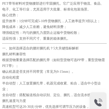
PET带等材料对货物腰部进行牢固捆扎。它广泛应用于物流、食品、
电子、化工等行业，尤其适用于大批量、标准化包装场景。
核心优势：
提升效率：1分钟可完成5-10件货物捆扎，人工效率提升3倍以上；
降低成本：减少人工依赖，避免材料浪费；
增强稳定性：均匀的捆扎力度防止运输中货物松散；
适应性强：支持不同尺寸、重量的箱体捆扎。
一、如何选择适合的腰封捆扎机？5大关键指标解析
捆扎材料兼容性
根据货物重量选择匹配的捆扎带（如轻型货物可选PP带，重型货物需
PET带）；
确认机器是否支持不同带宽（常见为9-15mm）。
自动化程度
半自动型：人工放置捆扎带，机器完成收紧、粘合，适合中小型企
业；
全自动型：搭配输送线自动识别、定位、捆扎，适合流水线作业。
捆扎速度与力度
高速机型可达20-30次/分钟，优先选择可调节压力的设备，避免压损货